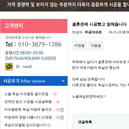
결혼전에 시공했고 맘에듭니다
작성자
주공아파트
16-11-23 08:3
이전글
다음글
주택에서 살다가 결혼전에 아파트로
돈이 여유가없어 욕실만 했는데
진짜 넘넘 만족합니다
다른곳은 몰라도 욕실시공하는 거는
노을 욕실 리모델링 골드컨셉 …
노을욕실번창하세요^^
견적만 받고 시공을 시공날짜땜…
리모델링한 욕실 마음에 들어요…
타업체와 정말 다릅니다 신경많…
댓글목록
욕실리모델링 감사드립니다