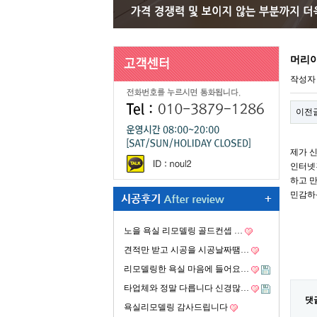
머리
작성
이전
제가 
인터넷
하고 
민감하
노을 욕실 리모델링 골드컨셉 …
견적만 받고 시공을 시공날짜땜…
리모델링한 욕실 마음에 들어요…
타업체와 정말 다릅니다 신경많…
댓
욕실리모델링 감사드립니다