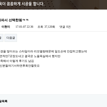
아파서 선택한뎈ㅋㅋ
자
이현미
17-01-07 22:36
조회
37,120회
댓글
0건
글
다음글
신경을 많이쓰는 스타일이라 리모델링때문에 일도손에 안잡히고했는데
견적만7곳정도내고 결국은 노을욕실에서 했지만
만족해서 이렇게 후기도 남김
신분들여기서하면후회안할듯요
글목록