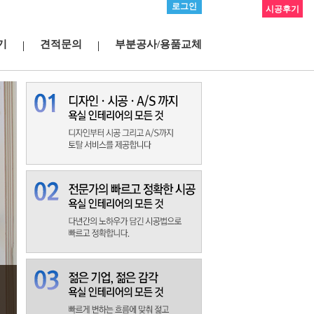
로그인
시공후기
기
견적문의
부분공사/용품교체