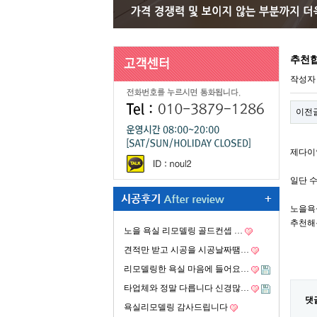
추천
작성
이전
제다이
일단 
노을욕
추천해
노을 욕실 리모델링 골드컨셉 …
견적만 받고 시공을 시공날짜땜…
리모델링한 욕실 마음에 들어요…
타업체와 정말 다릅니다 신경많…
댓
욕실리모델링 감사드립니다