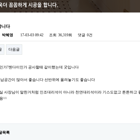
합니다
자
박혜영
17-03-03 09:42
조회
36,319회
댓글
0건
글
다음글
인가?젠다이인가 공사할때 같이했는데 굿입니다
수납공간이 많아서 좋습니다 선반위에 올려놓기도 좋습니다
실 사장님이 말한거처럼 인조대리석이 아니라 천연대리석이라 기스도없고 튼튼하고 
용^^
글목록