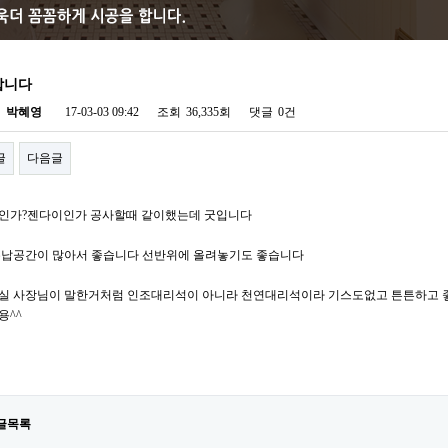
합니다
자
박혜영
17-03-03 09:42
조회
36,335회
댓글
0건
글
다음글
인가?젠다이인가 공사할때 같이했는데 굿입니다
수납공간이 많아서 좋습니다 선반위에 올려놓기도 좋습니다
실 사장님이 말한거처럼 인조대리석이 아니라 천연대리석이라 기스도없고 튼튼하고 
용^^
글목록