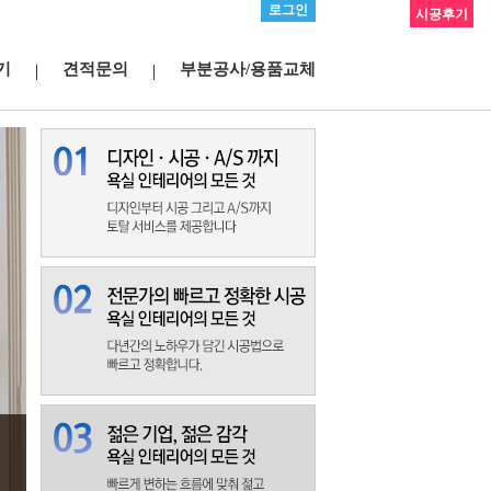
로그인
시공후기
기
견적문의
부분공사/용품교체