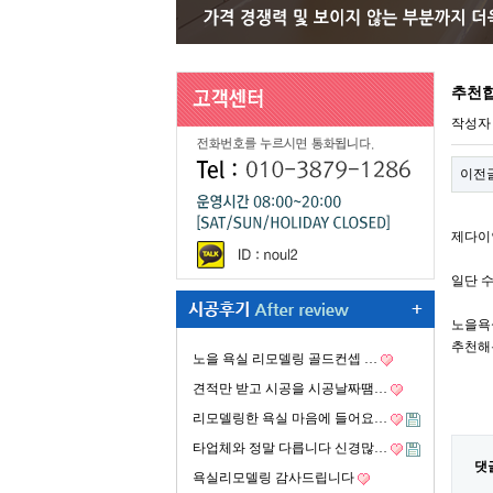
추천
작성
이전
제다이
일단 
노을욕
추천해
노을 욕실 리모델링 골드컨셉 …
견적만 받고 시공을 시공날짜땜…
리모델링한 욕실 마음에 들어요…
타업체와 정말 다릅니다 신경많…
댓
욕실리모델링 감사드립니다