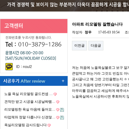
아파트 리모델링 잘했습니다
작성자
정우
17-05-03 10:54
조
이전글
다음글
저는 처음에 노을욕실블로그 보구 알
큰맘먹고 하는거라 그것도 빈집도 아
공사끝나고 왜 그런 고민을했는지 ㅎ
그리고 처음에 양변기부터 타일 그런
마무리를 깜끔하고 세심하게 해주셔서
노을 욕실 리모델링 골드컨셉 …
노을욕실에서 시공하시면 후회하지 않
견적만 받고 시공을 시공날짜땜…
리모델링한 욕실 마음에 들어요…
타업체와 정말 다릅니다 신경많…
욕실리모델링 감사드립니다