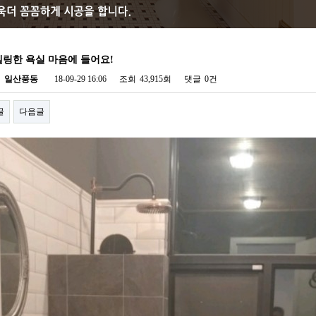
링한 욕실 마음에 들어요!
자
일산풍동
18-09-29 16:06
조회
43,915회
댓글
0건
글
다음글