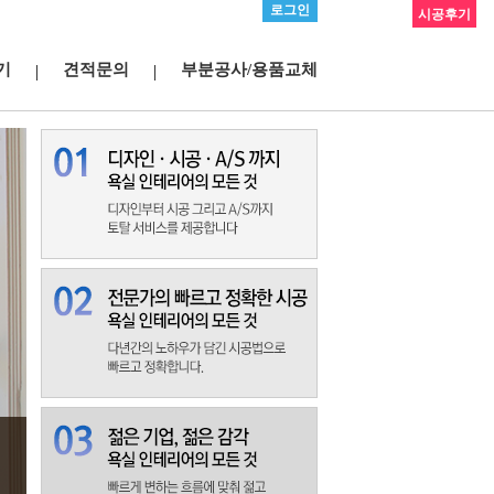
로그인
시공후기
기
견적문의
부분공사/용품교체