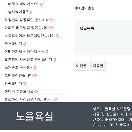
고마워요 에이에스요~
예삐엄마올림
고생하셨어욤!!
화장실의 성공적인 변신ㅎㅎ
아파트 리모델링 잘했습니다
댓글목록
노을욕실에서 리모델링했습니다
추천합니다
머리아파서 선택한뎈ㅋㅋ
결혼전에 시공했고 맘에듭니다
이전글
다음글
소개받고 공사요~
고민많이했습니다
만족합니다
잰다이 추천드려요
친절하신 사장님 감사합니다~~