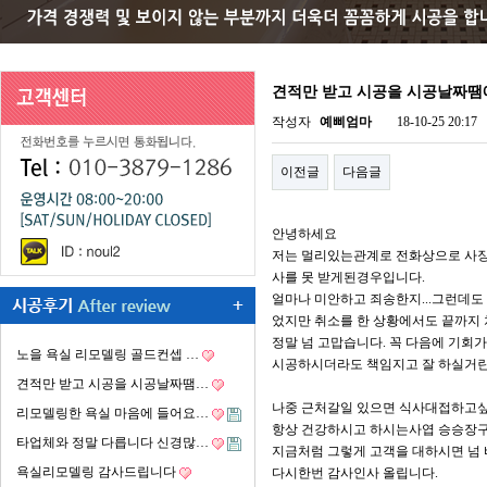
견적만 받고 시공을 시공날짜
작성자
예삐엄마
18-10-25 20:17
이전글
다음글
안녕하세요
저는 멀리있는관계로 전화상으로 사장
사를 못 받게된경우입니다.
얼마나 미안하고 죄송한지...그런데도
었지만 취소를 한 상황에서도 끝까지
정말 넘 고맙습니다. 꼭 다음에 기회
노을 욕실 리모델링 골드컨셉 …
시공하시더라도 책임지고 잘 하실거란
견적만 받고 시공을 시공날짜땜…
나중 근처갈일 있으면 식사대접하고싶
리모델링한 욕실 마음에 들어요…
항상 건강하시고 하시는사엽 승승장구
타업체와 정말 다릅니다 신경많…
지금처럼 그렇게 고객을 대하시면 넘
욕실리모델링 감사드립니다
다시한번 감사인사 올립니다.